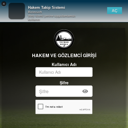
×
Hakem Takip Sistemi
AÇ
Birimsoft
Web sitesi yerine uygulamamızı
kullanın
HAKEM VE GÖZLEMCİ GİRİŞİ
Kullanıcı Adı
Şifre